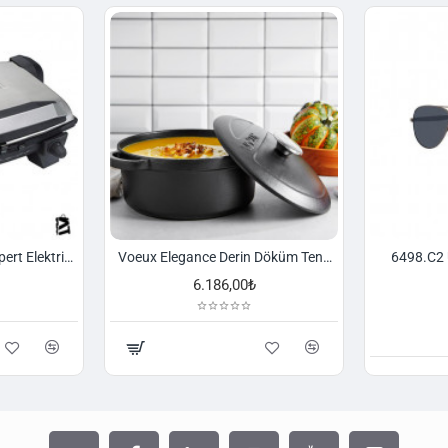
Tefal GC191E Toast Expert Elektrikli Izgara ve Tost Makinesi Gri - 1500637692
Voeux Elegance Derin Döküm Tencere 24 cm. Siyah
6498.C2 
6.186,00₺