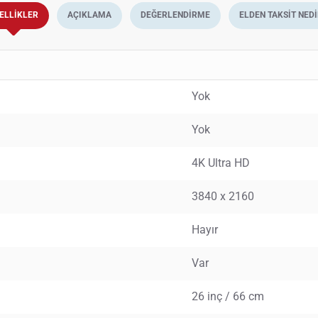
ELLIKLER
AÇIKLAMA
DEĞERLENDIRME
ELDEN TAKSIT NEDI
Yok
Yok
4K Ultra HD
3840 x 2160
Hayır
Var
26 inç / 66 cm