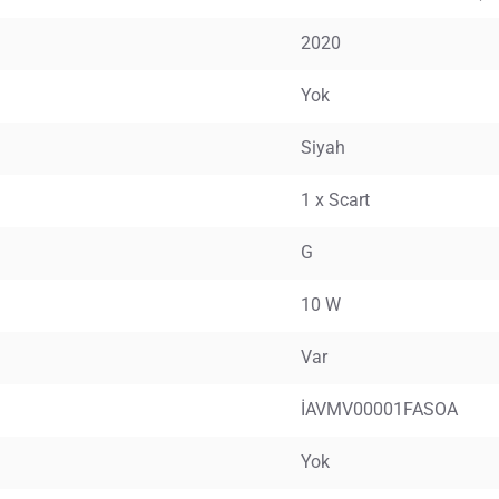
2020
Yok
Siyah
1 x Scart
G
10 W
Var
İAVMV00001FASOA
Yok