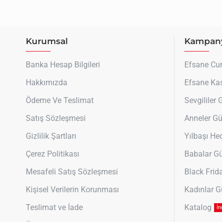
Kurumsal
Kampany
Banka Hesap Bilgileri
Efsane C
Hakkımızda
Efsane Ka
Ödeme Ve Teslimat
Sevgililer
Satış Sözleşmesi
Anneler G
Gizlilik Şartları
Yılbaşı Hed
Çerez Politikası
Babalar G
Mesafeli Satış Sözleşmesi
Black Frid
Kişisel Verilerin Korunması
Kadınlar 
Teslimat ve İade
Katalog
İn