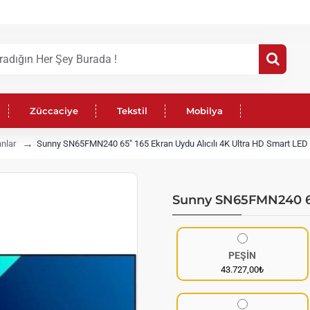
Züccaciye
Tekstil
Mobilya
anlar
Sunny SN65FMN240 65" 165 Ekran Uydu Alıcılı 4K Ultra HD Smart LED
Sunny SN65FMN240 65"
PEŞİN
43.727,00₺