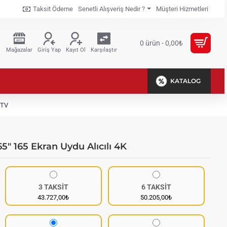
Taksit Ödeme
Senetli Alışveriş Nedir ?
Müşteri Hizmetleri
0 ürün - 0,00₺
Mağazalar
Giriş Yap
Kayıt Ol
Karşılaştır
KATALOG
 TV
 165 Ekran Uydu Alıcılı 4K
3 TAKSİT
6 TAKSİT
43.727,00₺
50.205,00₺