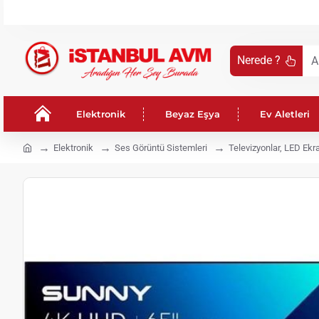
Nerede ?
Aradığın
Her
Şey
Elektronik
Beyaz Eşya
Ev Aletleri
Burada
!
h
Elektronik
Ses Görüntü Sistemleri
Televizyonlar, LED Ekr
o
m
e