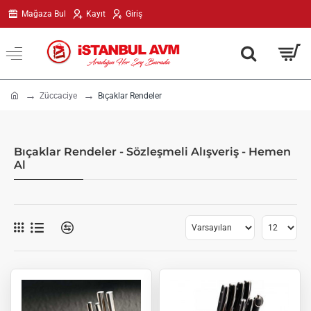
Mağaza Bul
Kayıt
Giriş
h
Züccaciye
Bıçaklar Rendeler
o
m
e
Bıçaklar Rendeler - Sözleşmeli Alışveriş - Hemen
Al