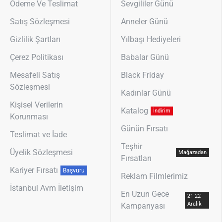
Ödeme Ve Teslimat
Sevgililer Günü
Satış Sözleşmesi
Anneler Günü
Gizlilik Şartları
Yılbaşı Hediyeleri
Çerez Politikası
Babalar Günü
Mesafeli Satış
Black Friday
Sözleşmesi
Kadınlar Günü
Kişisel Verilerin
Katalog
İndirim
Korunması
Günün Fırsatı
Teslimat ve İade
Teşhir
Üyelik Sözleşmesi
Mağazadan
Fırsatları
Kariyer Fırsatı
Başvuru
Reklam Filmlerimiz
İstanbul Avm İletişim
En Uzun Gece
21-22
Aralık
Kampanyası