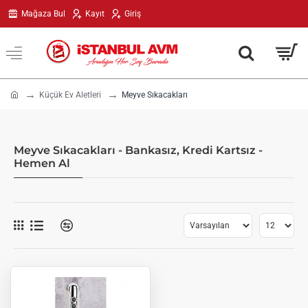
Mağaza Bul
Kayıt
Giriş
h
Küçük Ev Aletleri
Meyve Sıkacakları
o
m
e
Meyve Sıkacakları - Bankasız, Kredi Kartsız -
Hemen Al