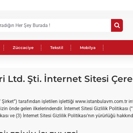
Züccaciye
Tekstil
Mobilya
i Ltd. Şti. İnternet Sitesi Çer
“ Şirket”) tarafından işletilen işlettiği www.istanbulavm.com.tr int
in önde gelen ilkelerindendir. İnternet Sitesi Gizlilik Politikası (“ P
tikası ve (3) İnternet Sitesi Gizlilik Politikası’nın yürürlüğü hakkı