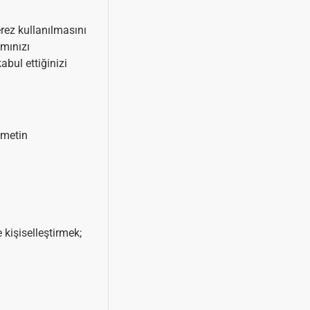
erez kullanılmasını
ımınızı
abul ettiğinizi
 metin
e kişiselleştirmek;