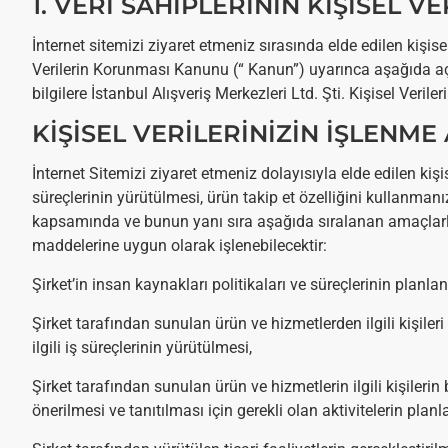
1. VERİ SAHİPLERİNİN KİŞİSEL V
İnternet sitemizi ziyaret etmeniz sırasında elde edilen kişisel
Verilerin Korunması Kanunu (“ Kanun”) uyarınca aşağıda açık
bilgilere İstanbul Alışveriş Merkezleri Ltd. Şti.
Kişisel Verile
KİŞİSEL VERİLERİNİZİN İŞLENME
İnternet Sitemizi ziyaret etmeniz dolayısıyla elde edilen ki
süreçlerinin yürütülmesi, ürün takip et özelliğini kullanman
kapsamında ve bunun yanı sıra aşağıda sıralanan amaçlarla 
maddelerine uygun olarak işlenebilecektir:
Şirket’in insan kaynakları politikaları ve süreçlerinin planla
Şirket tarafından sunulan ürün ve hizmetlerden ilgili kişiler
ilgili iş süreçlerinin yürütülmesi,
Şirket tarafından sunulan ürün ve hizmetlerin ilgili kişilerin b
önerilmesi ve tanıtılması için gerekli olan aktivitelerin planl