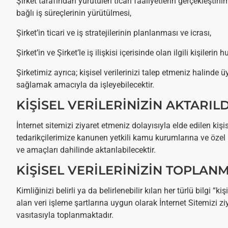
Şirket tarafından yürütülen ticari faaliyetlerin gerçekleştiril
bağlı iş süreçlerinin yürütülmesi,
Şirket’in ticari ve iş stratejilerinin planlanması ve icrası,
Şirket’in ve Şirket’le iş ilişkisi içerisinde olan ilgili kişilerin
Şirketimiz ayrıca; kişisel verilerinizi talep etmeniz halinde 
sağlamak amacıyla da işleyebilecektir.
KİŞİSEL VERİLERİNİZİN AKTARI
İnternet sitemizi ziyaret etmeniz dolayısıyla elde edilen kişis
tedarikçilerimize kanunen yetkili kamu kurumlarına ve özel k
ve amaçları dahilinde aktarılabilecektir.
KİŞİSEL VERİLERİNİZİN TOPLAN
Kimliğinizi belirli ya da belirlenebilir kılan her türlü bilgi “k
alan veri işleme şartlarına uygun olarak İnternet Sitemizi zi
vasıtasıyla toplanmaktadır.