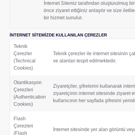
İnternet Sitemiz tarafından oluşturulmuş bir 
önce ziyaret ettiğiniz anlaşılır ve size ileti
bir hizmet sunulur.
İNTERNET SİTEMİZDE KULLANILAN ÇEREZLER
Teknik
Çerezler
Teknik çerezler ile internet sitesinin 
(Technical
ve alanları tespit edilmektedir.
Cookies)
Otantikasyon
Ziyaretçiler, şifrelerini kullanarak inte
Çerezleri
ziyaretçinin internet sitesinde ziyaret e
(Authentication
kullanıcının her sayfada şifresini yenid
Cookies)
Flash
Çerezleri
İnternet sitesinde yer alan görüntü veya 
(Flash