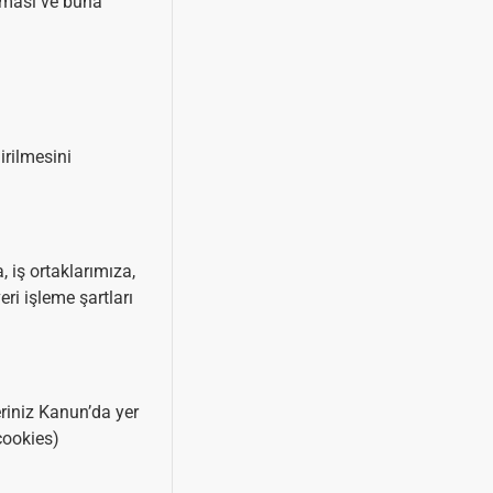
pılması ve buna
irilmesini
, iş ortaklarımıza,
ri işleme şartları
leriniz Kanun’da yer
cookies)