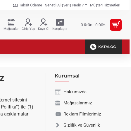
Taksit Ödeme
Senetli Alışveriş Nedir ?
Müşteri Hizmetleri
0 ürün - 0,00₺
Mağazalar
Giriş Yap
Kayıt Ol
Karşılaştır
KATALOG
ez
Kurumsal
Hakkımızda
ernet sitesini
Mağazalarımız
olitika”) ile; (1)
nda açıklamalar
Reklam Filmlerimiz
Gizlilik ve Güvenlik