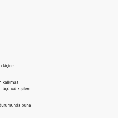
 kişisel
an kalkması
ğı üçüncü kişilere
sı durumunda buna