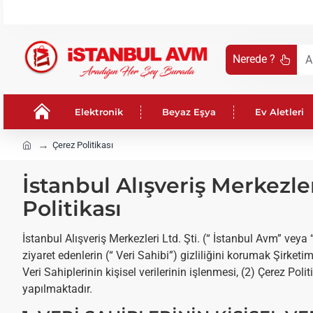
Nerede ?
Aradığın
Her
Şey
Elektronik
Beyaz Eşya
Ev Aletleri
Burada
!
h
Çerez Politikası
o
m
İstanbul Alışveriş Merkezler
e
Politikası
İstanbul Alışveriş Merkezleri Ltd. Şti. (“ İstanbul Avm” veya 
ziyaret edenlerin (“ Veri Sahibi”) gizliliğini korumak Şirketimiz
Veri Sahiplerinin kişisel verilerinin işlenmesi, (2) Çerez Poli
yapılmaktadır.