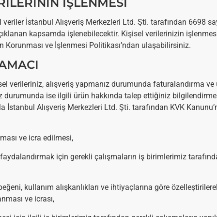
ERİLERİNİN İŞLENMESİ
 veriler İstanbul Alışveriş Merkezleri Ltd. Şti. tarafından 6698 say
lanan kapsamda işlenebilecektir. Kişisel verilerinizin işlenmesin
rin Korunması ve İşlenmesi Politikası’ndan
ulaşabilirsiniz.
 AMACI
şisel verileriniz, alışveriş yapmanız durumunda faturalandırma ve
ız durumunda ise ilgili ürün hakkında talep ettiğiniz bilgilendirm
İstanbul Alışveriş Merkezleri Ltd. Şti. tarafından KVK Kanunu’n
nması ve icra edilmesi,
i faydalandırmak için gerekli çalışmaların iş birimlerimiz tarafın
eğeni, kullanım alışkanlıkları ve ihtiyaçlarına göre özelleştirilerek 
anması ve icrası,