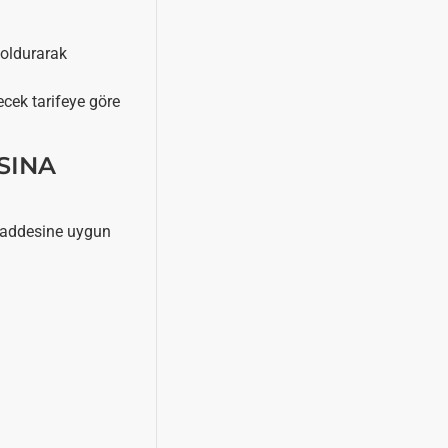
doldurarak
ecek tarifeye göre
SINA
 maddesine uygun