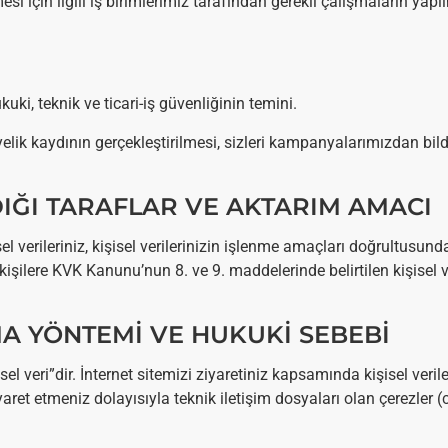
mesi için ilgili iş birimlerimiz tarafından gerekli çalışmaların ya
 hukuki, teknik ve ticari-iş güvenliğinin temini.
üyelik kaydının gerçekleştirilmesi, sizleri kampanyalarımızdan bild
LDIĞI TARAFLAR VE AKTARIM AMACI
el verileriniz, kişisel verilerinizin işlenme amaçları doğrultusunda
işilere KVK Kanunu’nun 8. ve 9. maddelerinde belirtilen kişisel ve
MA YÖNTEMİ VE HUKUKİ SEBEBİ
işisel veri”dir. İnternet sitemizi ziyaretiniz kapsamında kişisel veri
yaret etmeniz dolayısıyla teknik iletişim dosyaları olan çerezler (