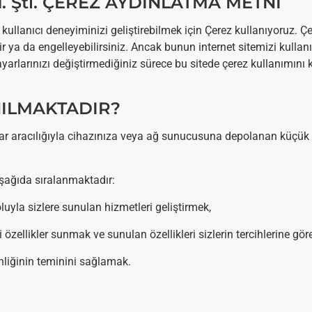
 Ltd. Şti. ÇEREZ AYDINLATMA METNİ
kullanıcı deneyiminizi geliştirebilmek için Çerez kullanıyoruz. Ç
lir ya da engelleyebilirsiniz. Ancak bunun internet sitemizi kullan
ayarlarınızı değiştirmediğiniz sürece bu sitede çerez kullanımını k
NILMAKTADIR?
yıcılar aracılığıyla cihazınıza veya ağ sunucusuna depolanan küçük
aşağıda sıralanmaktadır:
oluyla sizlere sunulan hizmetleri geliştirmek,
i özellikler sunmak ve sunulan özellikleri sizlerin tercihlerine gör
venliğinin teminini sağlamak.