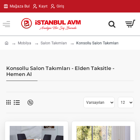
Mağaza Bul
Kayıt
Giriş
h
Mobilya
Salon Takımları
Konsollu Salon Takımları
o
m
e
Konsollu Salon Takımları - Elden Taksitle -
Hemen Al