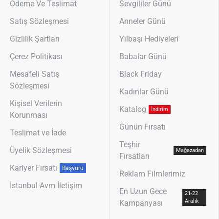
Ödeme Ve Teslimat
Sevgililer Günü
Satış Sözleşmesi
Anneler Günü
Gizlilik Şartları
Yılbaşı Hediyeleri
Çerez Politikası
Babalar Günü
Mesafeli Satış
Black Friday
Sözleşmesi
Kadınlar Günü
Kişisel Verilerin
Katalog
İndirim
Korunması
Günün Fırsatı
Teslimat ve İade
Teşhir
Üyelik Sözleşmesi
Mağazadan
Fırsatları
Kariyer Fırsatı
Başvuru
Reklam Filmlerimiz
İstanbul Avm İletişim
En Uzun Gece
21-22
Aralık
Kampanyası