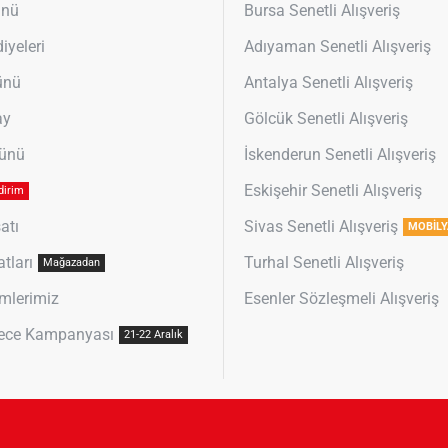
ünü
Bursa Senetli Alışveriş
iyeleri
Adıyaman Senetli Alışveriş
ünü
Antalya Senetli Alışveriş
ay
Gölcük Senetli Alışveriş
Günü
İskenderun Senetli Alışveriş
Eskişehir Senetli Alışveriş
dirim
atı
Sivas Senetli Alışveriş
MOBİLY
atları
Turhal Senetli Alışveriş
Mağazadan
mlerimiz
Esenler Sözleşmeli Alışveriş
ece Kampanyası
21-22 Aralık