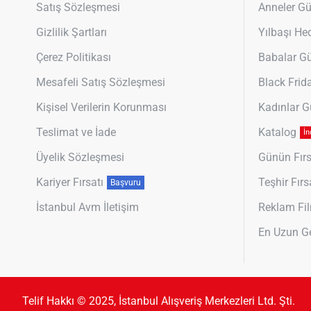
Satış Sözleşmesi
Anneler G
Gizlilik Şartları
Yılbaşı Hed
Çerez Politikası
Babalar G
Mesafeli Satış Sözleşmesi
Black Frid
Kişisel Verilerin Korunması
Kadınlar 
Teslimat ve İade
Katalog
İn
Üyelik Sözleşmesi
Günün Fırs
Kariyer Fırsatı
Teşhir Fırs
Başvuru
İstanbul Avm İletişim
Reklam Fil
En Uzun G
Telif Hakkı © 2025, İstanbul Alışveriş Merkezleri Ltd. Şti.