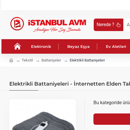
Nerede ?
Aradığın
Her
Şey
Elektronik
Beyaz Eşya
Ev Aletleri
Burada
!
h
Tekstil
Battaniyeler
Elektrikli Battaniyeleri
o
m
e
Elektrikli Battaniyeleri - İnternetten Elden Tak
Bu kategoride ür