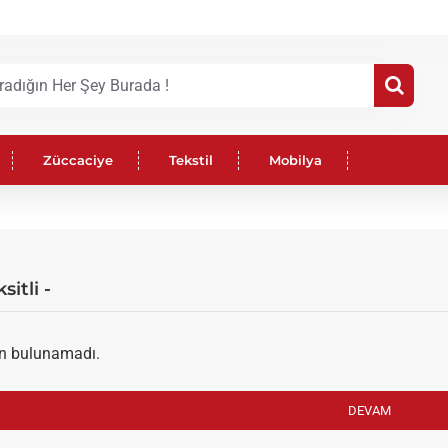
Züccaciye
Tekstil
Mobilya
sitli -
ün bulunamadı.
DEVAM