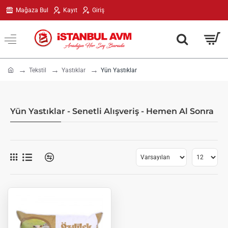
Mağaza Bul
Kayıt
Giriş
h
Tekstil
Yastıklar
Yün Yastıklar
o
m
e
Yün Yastıklar - Senetli Alışveriş - Hemen Al Sonra