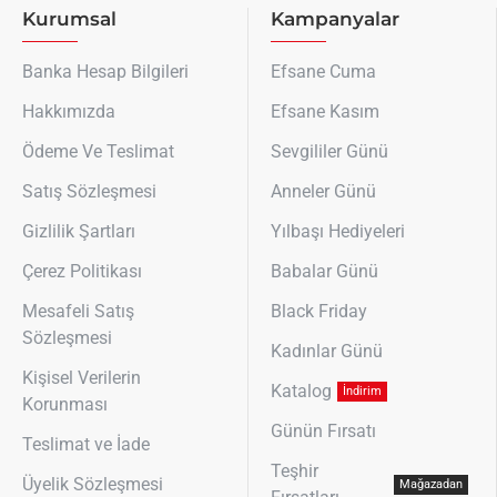
Kurumsal
Kampanyalar
Banka Hesap Bilgileri
Efsane Cuma
Hakkımızda
Efsane Kasım
Ödeme Ve Teslimat
Sevgililer Günü
Satış Sözleşmesi
Anneler Günü
Gizlilik Şartları
Yılbaşı Hediyeleri
Çerez Politikası
Babalar Günü
Mesafeli Satış
Black Friday
Sözleşmesi
Kadınlar Günü
Kişisel Verilerin
Katalog
İndirim
Korunması
Günün Fırsatı
Teslimat ve İade
Teşhir
Üyelik Sözleşmesi
Mağazadan