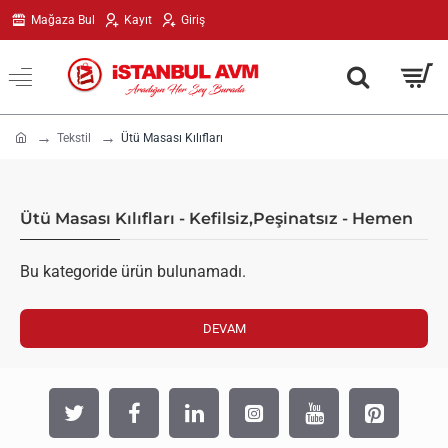
Mağaza Bul
Kayıt
Giriş
h
Tekstil
Ütü Masası Kılıfları
o
m
e
Ütü Masası Kılıfları - Kefilsiz,Peşinatsız - Hemen
Bu kategoride ürün bulunamadı.
DEVAM