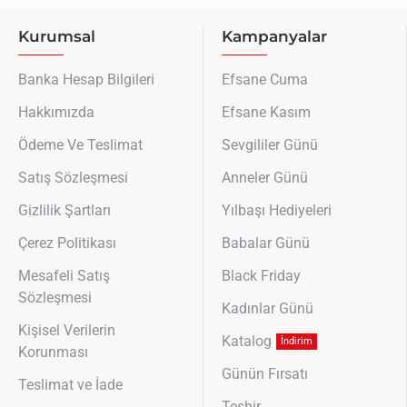
Kurumsal
Kampanyalar
Banka Hesap Bilgileri
Efsane Cuma
Hakkımızda
Efsane Kasım
Ödeme Ve Teslimat
Sevgililer Günü
Satış Sözleşmesi
Anneler Günü
Gizlilik Şartları
Yılbaşı Hediyeleri
Çerez Politikası
Babalar Günü
Mesafeli Satış
Black Friday
Sözleşmesi
Kadınlar Günü
Kişisel Verilerin
Katalog
İndirim
Korunması
Günün Fırsatı
Teslimat ve İade
Teşhir