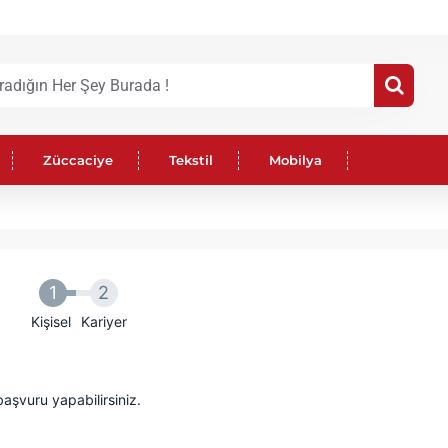
Züccaciye
Tekstil
Mobilya