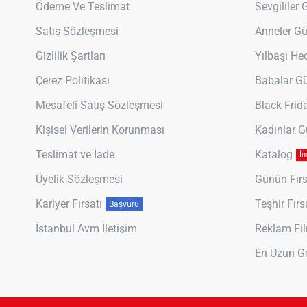
Ödeme Ve Teslimat
Sevgililer
Satış Sözleşmesi
Anneler G
Gizlilik Şartları
Yılbaşı Hed
Çerez Politikası
Babalar G
Mesafeli Satış Sözleşmesi
Black Frid
Kişisel Verilerin Korunması
Kadınlar 
Teslimat ve İade
Katalog
İn
Üyelik Sözleşmesi
Günün Fırs
Kariyer Fırsatı
Teşhir Fırs
Başvuru
İstanbul Avm İletişim
Reklam Fil
En Uzun G