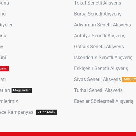
 Günü
Tokat Senetli Alışveriş
ünü
Bursa Senetli Alışveriş
iyeleri
Adıyaman Senetli Alışveriş
ünü
Antalya Senetli Alışveriş
ay
Gölcük Senetli Alışveriş
Günü
İskenderun Senetli Alışveriş
Eskişehir Senetli Alışveriş
dirim
atı
Sivas Senetli Alışveriş
MOBİLY
atları
Turhal Senetli Alışveriş
Mağazadan
mlerimiz
Esenler Sözleşmeli Alışveriş
ece Kampanyası
21-22 Aralık