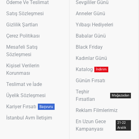
Ödeme Ve Teslimat
Sevgililer Günü
Satış Sözleşmesi
Anneler Günü
Gizlilik Şartları
Yılbaşı Hediyeleri
Çerez Politikası
Babalar Günü
Mesafeli Satış
Black Friday
Sözleşmesi
Kadınlar Günü
Kişisel Verilerin
Katalog
İndirim
Korunması
Günün Fırsatı
Teslimat ve İade
Teşhir
Üyelik Sözleşmesi
Mağazadan
Fırsatları
Kariyer Fırsatı
Başvuru
Reklam Filmlerimiz
İstanbul Avm İletişim
En Uzun Gece
21-22
Aralık
Kampanyası