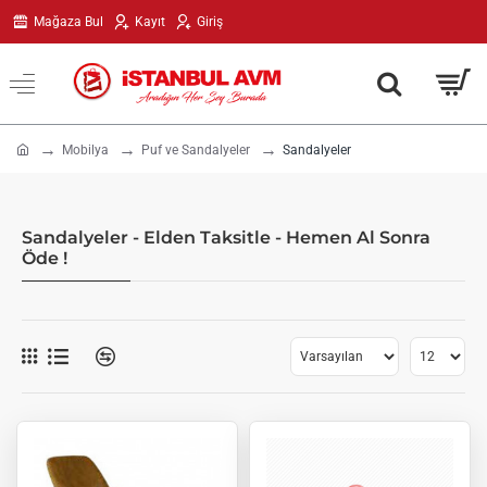
Mağaza Bul
Kayıt
Giriş
h
Mobilya
Puf ve Sandalyeler
Sandalyeler
o
m
e
Sandalyeler - Elden Taksitle - Hemen Al Sonra
Öde !