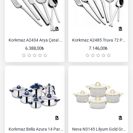
Korkmaz A2434 Arya Çatal Kaşık Takımı 72 Parça
Korkmaz A2485 Truva 72 Parça Çatal Kaşık Takımı
6.388,00₺
7.146,00₺
Korkmaz Bella Azura 14 Parça Hiper Set A1756-2
Neva N3145 Lilyum Gold Graye Tencere Seti