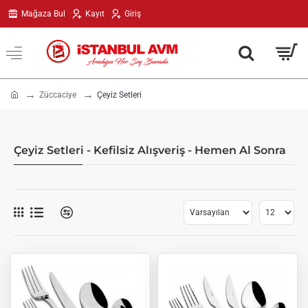
Mağaza Bul
Kayıt
Giriş
h
Züccaciye
Çeyiz Setleri
o
m
e
Çeyiz Setleri - Kefilsiz Alışveriş - Hemen Al Sonra