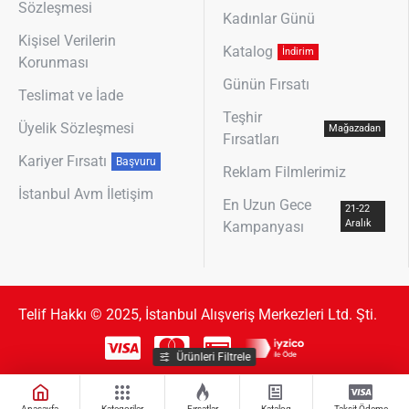
Sözleşmesi
Kadınlar Günü
Kişisel Verilerin
Katalog
İndirim
Korunması
Günün Fırsatı
Teslimat ve İade
Teşhir
Üyelik Sözleşmesi
Mağazadan
Fırsatları
Kariyer Fırsatı
Başvuru
Reklam Filmlerimiz
İstanbul Avm İletişim
En Uzun Gece
21-22
Aralık
Kampanyası
Telif Hakkı © 2025, İstanbul Alışveriş Merkezleri Ltd. Şti.
Ürünleri Filtrele
Anasayfa
Kategoriler
Fırsatlar
Katalog
Taksit Ödeme