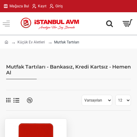
Mağaza Bul
Kayıt
Giriş
h
Küçük Ev Aletleri
Mutfak Tartıları
o
m
e
Mutfak Tartıları - Bankasız, Kredi Kartsız - Hemen
Al