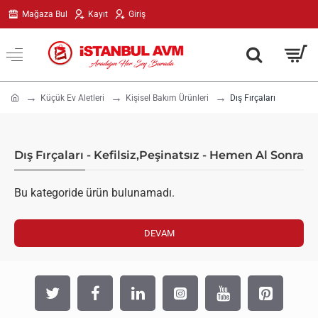
Mağaza Bul
Kayıt
Giriş
h
Küçük Ev Aletleri
Kişisel Bakım Ürünleri
Dış Fırçaları
o
m
e
Dış Fırçaları - Kefilsiz,Peşinatsız - Hemen Al Sonra
Bu kategoride ürün bulunamadı.
DEVAM