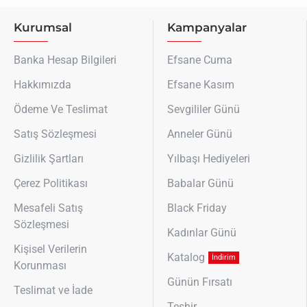
Kurumsal
Kampanyalar
Banka Hesap Bilgileri
Efsane Cuma
Hakkımızda
Efsane Kasım
Ödeme Ve Teslimat
Sevgililer Günü
Satış Sözleşmesi
Anneler Günü
Gizlilik Şartları
Yılbaşı Hediyeleri
Çerez Politikası
Babalar Günü
Mesafeli Satış
Black Friday
Sözleşmesi
Kadınlar Günü
Kişisel Verilerin
Katalog
İndirim
Korunması
Günün Fırsatı
Teslimat ve İade
Teşhir