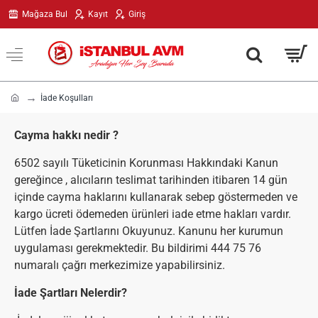
Mağaza Bul
Kayıt
Giriş
h
İade Koşulları
o
m
Cayma hakkı nedir ?
e
6502 sayılı Tüketicinin Korunması Hakkındaki Kanun
gereğince , alıcıların teslimat tarihinden itibaren 14 gün
içinde cayma haklarını kullanarak sebep göstermeden ve
kargo ücreti ödemeden ürünleri iade etme hakları vardır.
Lütfen İade Şartlarını Okuyunuz. Kanunu her kurumun
uygulaması gerekmektedir. Bu bildirimi 444 75 76
numaralı çağrı merkezimize yapabilirsiniz.
İade Şartları Nelerdir?