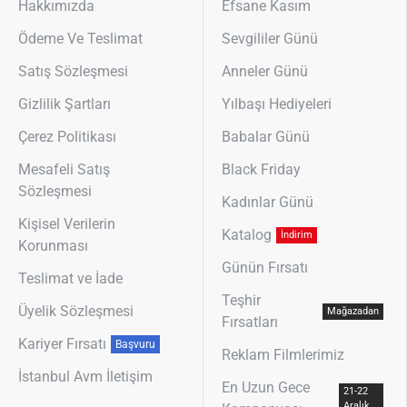
Hakkımızda
Efsane Kasım
Ödeme Ve Teslimat
Sevgililer Günü
Satış Sözleşmesi
Anneler Günü
Gizlilik Şartları
Yılbaşı Hediyeleri
Çerez Politikası
Babalar Günü
Mesafeli Satış
Black Friday
Sözleşmesi
Kadınlar Günü
Kişisel Verilerin
Katalog
İndirim
Korunması
Günün Fırsatı
Teslimat ve İade
Teşhir
Üyelik Sözleşmesi
Mağazadan
Fırsatları
Kariyer Fırsatı
Başvuru
Reklam Filmlerimiz
İstanbul Avm İletişim
En Uzun Gece
21-22
Aralık