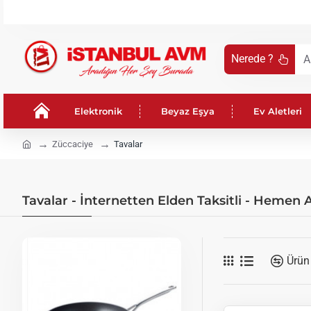
Nerede ?
Aradığın
Her
Şey
Elektronik
Beyaz Eşya
Ev Aletleri
Burada
!
h
Züccaciye
Tavalar
o
m
e
Tavalar - İnternetten Elden Taksitli - Hemen 
Ürün 