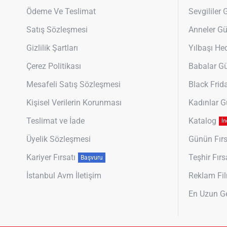
Ödeme Ve Teslimat
Sevgililer
Satış Sözleşmesi
Anneler G
Gizlilik Şartları
Yılbaşı Hed
Çerez Politikası
Babalar G
Mesafeli Satış Sözleşmesi
Black Frid
Kişisel Verilerin Korunması
Kadınlar 
Teslimat ve İade
Katalog
İn
Üyelik Sözleşmesi
Günün Fırs
Kariyer Fırsatı
Teşhir Fırs
Başvuru
İstanbul Avm İletişim
Reklam Fil
En Uzun G