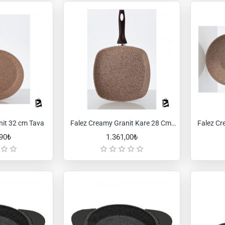
nit 32 cm Tava
Falez Creamy Granit Kare 28 Cm Tava
,90₺
1.361,00₺