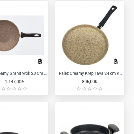
Falez Creamy Granit Wok 28 Cm Tava
Falez Creamy Krep Tava 24 cm Krem
1.147,00₺
806,00₺