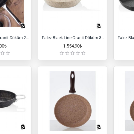
Falez Black Line Granit Döküm 22 cm Tava Siyah
Falez Black Line Granit Döküm 32 cm Tava Siyah
,00₺
1.554,90₺