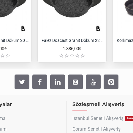
Falez Doacast Granit Döküm 20 cm Sahan Siyah
Falez Doacast Granit Döküm 22 cm Sahan Siyah
,00₺
1.886,00₺
alar
Sözleşmeli Alışveriş
uma
İstanbul Senetli Alışveriş
Tüm 
sım
Çorum Senetli Alışveriş