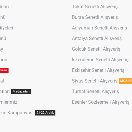
 Günü
Tokat Senetli Alışveriş
ünü
Bursa Senetli Alışveriş
iyeleri
Adıyaman Senetli Alışveriş
ünü
Antalya Senetli Alışveriş
ay
Gölcük Senetli Alışveriş
Günü
İskenderun Senetli Alışveriş
Eskişehir Senetli Alışveriş
dirim
atı
Sivas Senetli Alışveriş
MOBİLY
atları
Turhal Senetli Alışveriş
Mağazadan
mlerimiz
Esenler Sözleşmeli Alışveriş
ece Kampanyası
21-22 Aralık