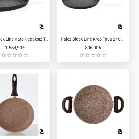
Falez Black Line Kare Kapaksız Tava 28 Cm.
Falez Black Line Krep Tava 24CM Siyah
1.554,90₺
806,00₺