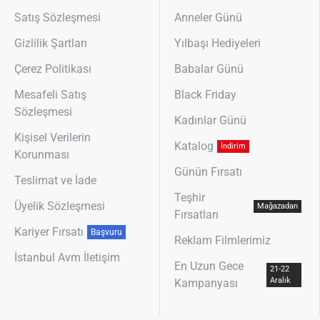
Satış Sözleşmesi
Anneler Günü
Gizlilik Şartları
Yılbaşı Hediyeleri
Çerez Politikası
Babalar Günü
Mesafeli Satış
Black Friday
Sözleşmesi
Kadınlar Günü
Kişisel Verilerin
Katalog
İndirim
Korunması
Günün Fırsatı
Teslimat ve İade
Teşhir
Üyelik Sözleşmesi
Mağazadan
Fırsatları
Kariyer Fırsatı
Başvuru
Reklam Filmlerimiz
İstanbul Avm İletişim
En Uzun Gece
21-22
Aralık
Kampanyası