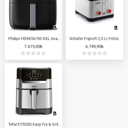
Philips HD9650/90 XXL Avance Collection Airfryer Fritöz
Schafer Friprofi 2,5 Lt Fritöz
7.619,00₺
6.749,90₺
Tefal EY505D Easy Fry & Grill Precision+ Yağsız Fritöz Airfryer, 4,2 Litre Kapasite, Hava ile Kızartma & Izgara - 1510002069