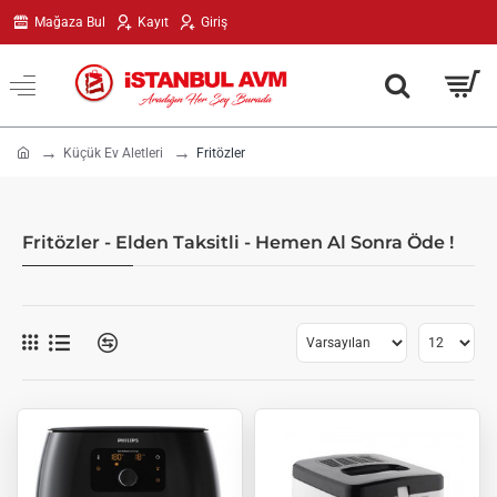
Mağaza Bul
Kayıt
Giriş
h
Küçük Ev Aletleri
Fritözler
o
m
e
Fritözler - Elden Taksitli - Hemen Al Sonra Öde !