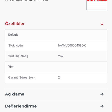
Ean Kodu:
8694740213756
Özellikler
Default
Stok Kodu
İAVMV00000458OK
Yurt Dışı Satış
Yok
Ybm
Garanti Süresi (Ay)
24
Açıklama
Değerlendirme