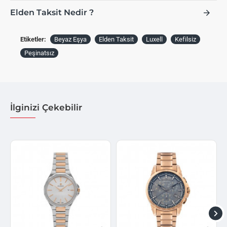
Elden Taksit Nedir ?
Etiketler:
Beyaz Eşya
Elden Taksit
Luxell
Kefilsiz
Peşinatsız
İlginizi Çekebilir