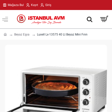
Mağaza Bul
Kayıt
Giriş
h
Beyaz Eşya
Luxell Lx-13575 40 Lt Beyaz Mini Fırın
o
m
e