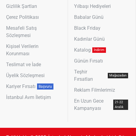
Gizlilik Şartları
Yılbaşı Hediyeleri
Çerez Politikası
Babalar Günü
Mesafeli Satış
Black Friday
Sözleşmesi
Kadınlar Günü
Kişisel Verilerin
Katalog
İndirim
Korunması
Günün Fırsatı
Teslimat ve İade
Teşhir
Üyelik Sözleşmesi
Mağazadan
Fırsatları
Kariyer Fırsatı
Başvuru
Reklam Filmlerimiz
İstanbul Avm İletişim
En Uzun Gece
21-22
Aralık
Kampanyası