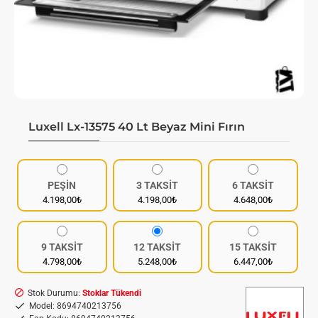
Luxell Lx-13575 40 Lt Beyaz Mini Fırın
PEŞİN
3 TAKSİT
6 TAKSİT
4.198,00₺
4.198,00₺
4.648,00₺
9 TAKSİT
12 TAKSİT
15 TAKSİT
4.798,00₺
5.248,00₺
6.447,00₺
Stok Durumu:
Stoklar Tükendi
Model:
8694740213756