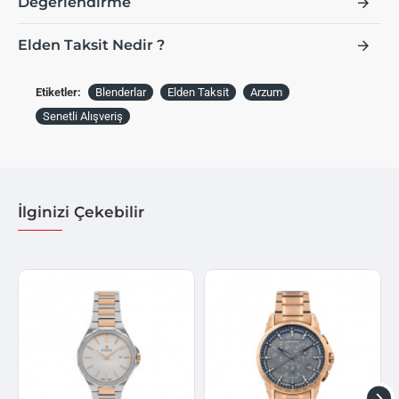
Değerlendirme
Elden Taksit Nedir ?
Etiketler:
Blenderlar
Elden Taksit
Arzum
Senetli Alışveriş
İlginizi Çekebilir