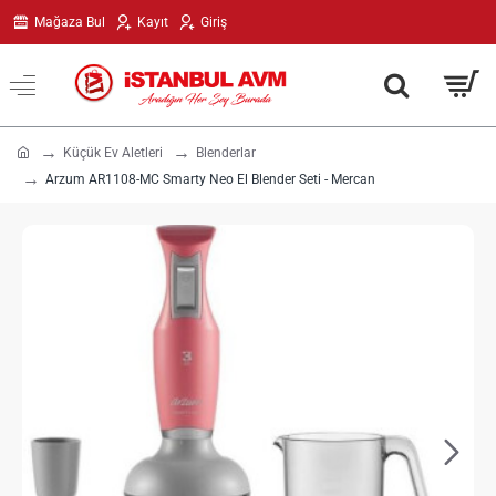
Mağaza Bul
Kayıt
Giriş
h
Küçük Ev Aletleri
Blenderlar
o
Arzum AR1108-MC Smarty Neo El Blender Seti - Mercan
m
e