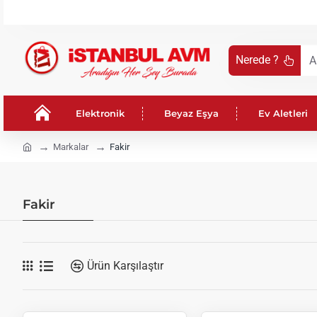
Nerede ?
Aradığın
Her
Şey
Elektronik
Beyaz Eşya
Ev Aletleri
Burada
!
h
Markalar
Fakir
o
m
e
Fakir
Ürün Karşılaştır