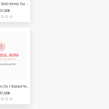
Fakir Cooper Bl 3042 Kırmız Toz Torbasız Elektrikliı Süpürge
01,00₺
Fakir Duo Steam 2'in 1 Buharlı Temizleyici
91,00₺