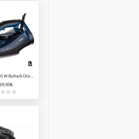
Fakir Flyjet 2600 W Buharlı Ütü-Mavi
69,90₺