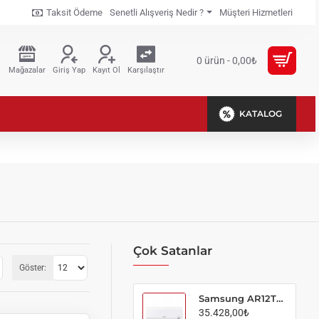
Taksit Ödeme
Senetli Alışveriş Nedir ?
Müşteri Hizmetleri
0 ürün - 0,00₺
Mağazalar
Giriş Yap
Kayıt Ol
Karşılaştır
KATALOG
Çok Satanlar
Göster:
Samsung AR12TXHQBWK/SK AR35 12000 BTU Inverter Split Klima
35.428,00₺