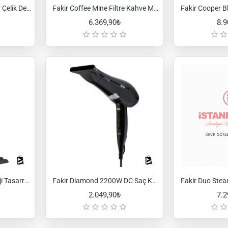
Fakir Chaizen Tea Maker Çelik Demlikli Çay Makinesi - Antrasit
Fakir Coffee Mine Filtre Kahve Makinesi
6.369,90₺
8.9
Fakir Deluxe S9800 Enerji Tasarruflu Inox Halı Yıkama Makinesi
Fakir Diamond 2200W DC Saç Kurutma Makinesi
2.049,90₺
7.2