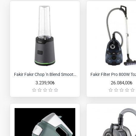
Fakir Fakır Chop 'n Blend Smoothıe Blender – Yesıl
3.239,90₺
26.084,00₺