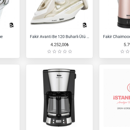
ıe
Fakir Avanti Be 120 Buharlı Ütü Bej
4.252,00₺
5.7