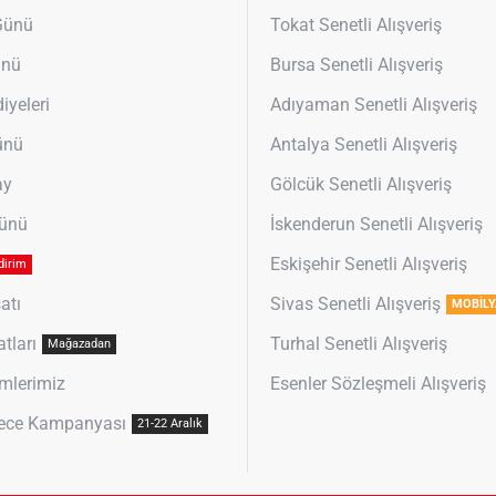
 Günü
Tokat Senetli Alışveriş
ünü
Bursa Senetli Alışveriş
iyeleri
Adıyaman Senetli Alışveriş
ünü
Antalya Senetli Alışveriş
ay
Gölcük Senetli Alışveriş
Günü
İskenderun Senetli Alışveriş
Eskişehir Senetli Alışveriş
dirim
atı
Sivas Senetli Alışveriş
MOBİLY
atları
Turhal Senetli Alışveriş
Mağazadan
mlerimiz
Esenler Sözleşmeli Alışveriş
ece Kampanyası
21-22 Aralık