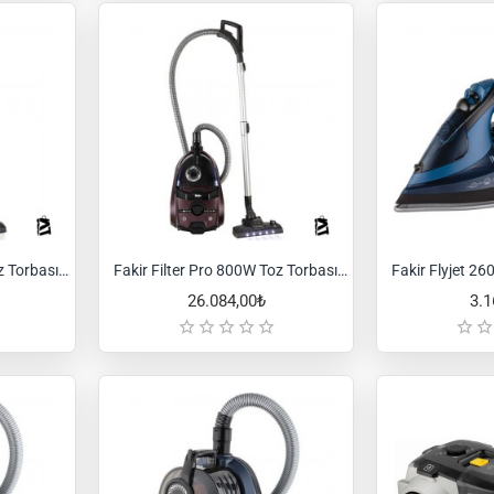
Fakir Filter Pro 800W Toz Torbasız Süpürge - Blue
Fakir Filter Pro 800W Toz Torbasız Süpürge - Bordeaux
26.084,00₺
3.1