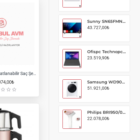
Sunny SN65FMN240 65" 165 Ekran Uydu Alıcılı 4K Ultra HD Smart LED TV
43.727,00₺
Ofispc Technopc Genius ti15S5 Intel i5-6287 8GB-256GB SSD 1000MAH Bt 4.0 5g Wifi Freedos 15.6" Notebook
23.519,90₺
Fakir Airform Katlanabilir Saç Şekillendime Seti-41005283
Samsung WD90TA046BE1AH 1400 Devir 9 kg Yıkama / 6 kg Kurutma Kapasiteli Kurutmalı Çamaşır Makinesi
074,00₺
51.921,00₺
Philips BRI950/00 Lumea Prestige IPL Tüy Alma Cihazı + Vücut ve Yüz Başlığı
22.078,00₺