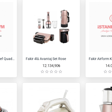
Fakir 2000 W.Yeni Mr.Chef Quadro Blender Seti-Silverstone
Fakir 4lü Avantaj Set Rose
12.134,90₺
14.