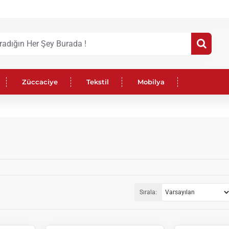
Züccaciye
Tekstil
Mobilya
Sırala: