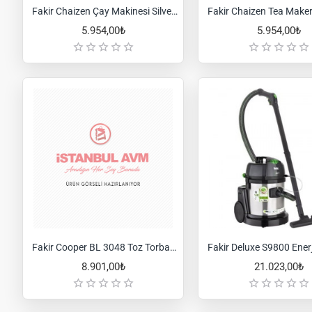
Fakir Chaizen Çay Makinesi Silver Stone
5.954,00₺
5.954,00₺
Fakir Cooper BL 3048 Toz Torbasız Elektrikli Süpürge
8.901,00₺
21.023,00₺