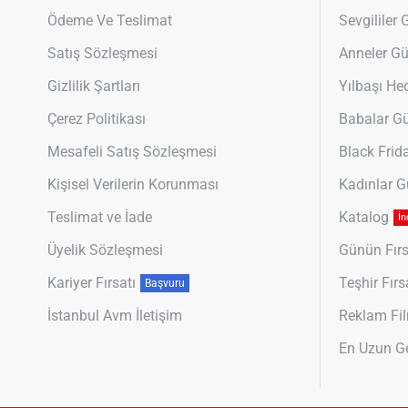
Ödeme Ve Teslimat
Sevgililer
Satış Sözleşmesi
Anneler G
Gizlilik Şartları
Yılbaşı Hed
Çerez Politikası
Babalar G
Mesafeli Satış Sözleşmesi
Black Frid
Kişisel Verilerin Korunması
Kadınlar 
Teslimat ve İade
Katalog
İn
Üyelik Sözleşmesi
Günün Fırs
Kariyer Fırsatı
Teşhir Fırs
Başvuru
İstanbul Avm İletişim
Reklam Fil
En Uzun G