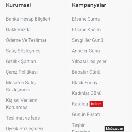
Kurumsal
Kampanyalar
Banka Hesap Bilgileri
Efsane Cuma
Hakkımızda
Efsane Kasım
Ödeme Ve Teslimat
Sevgililer Günü
Satış Sözleşmesi
Anneler Günü
Gizlilik Şartları
Yılbaşı Hediyeleri
Çerez Politikası
Babalar Günü
Mesafeli Satış
Black Friday
Sözleşmesi
Kadınlar Günü
Kişisel Verilerin
Katalog
İndirim
Korunması
Günün Fırsatı
Teslimat ve İade
Teşhir
Üyelik Sözleşmesi
Mağazadan