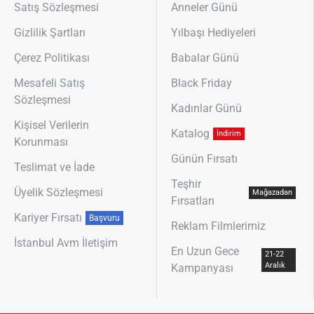
Satış Sözleşmesi
Anneler Günü
Gizlilik Şartları
Yılbaşı Hediyeleri
Çerez Politikası
Babalar Günü
Mesafeli Satış
Black Friday
Sözleşmesi
Kadınlar Günü
Kişisel Verilerin
Katalog
İndirim
Korunması
Günün Fırsatı
Teslimat ve İade
Teşhir
Üyelik Sözleşmesi
Mağazadan
Fırsatları
Kariyer Fırsatı
Başvuru
Reklam Filmlerimiz
İstanbul Avm İletişim
En Uzun Gece
21-22
Aralık
Kampanyası