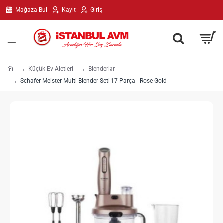
Mağaza Bul
Kayıt
Giriş
h
Küçük Ev Aletleri
Blenderlar
o
Schafer Meister Multi Blender Seti 17 Parça - Rose Gold
m
e