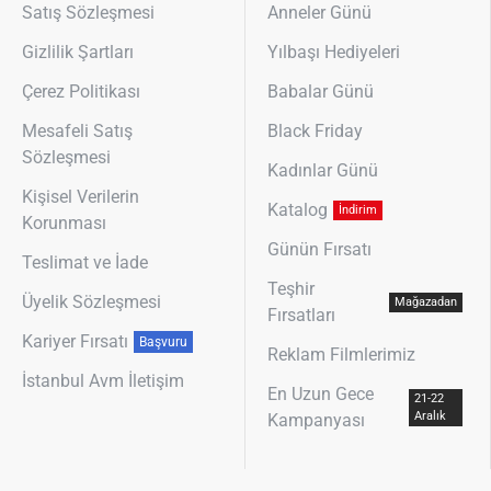
Satış Sözleşmesi
Anneler Günü
Gizlilik Şartları
Yılbaşı Hediyeleri
Çerez Politikası
Babalar Günü
Mesafeli Satış
Black Friday
Sözleşmesi
Kadınlar Günü
Kişisel Verilerin
Katalog
İndirim
Korunması
Günün Fırsatı
Teslimat ve İade
Teşhir
Üyelik Sözleşmesi
Mağazadan
Fırsatları
Kariyer Fırsatı
Başvuru
Reklam Filmlerimiz
İstanbul Avm İletişim
En Uzun Gece
21-22
Aralık
Kampanyası