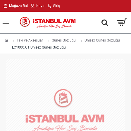
Mağaza Bul
Kayıt
Giriş
h
Takı ve Aksesuar
Güneş Gözlüğü
Unisex Güneş Gözlüğü
o
LC1000.C1 Unisex Güneş Gözlüğü
m
e