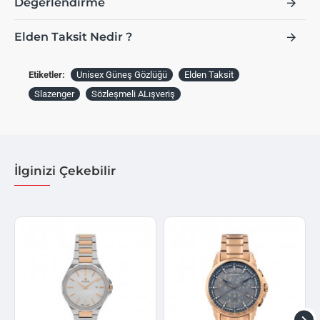
Değerlendirme
Elden Taksit Nedir ?
Etiketler:
Unisex Güneş Gözlüğü
Elden Taksit
Slazenger
Sözleşmeli ALışveriş
İlginizi Çekebilir