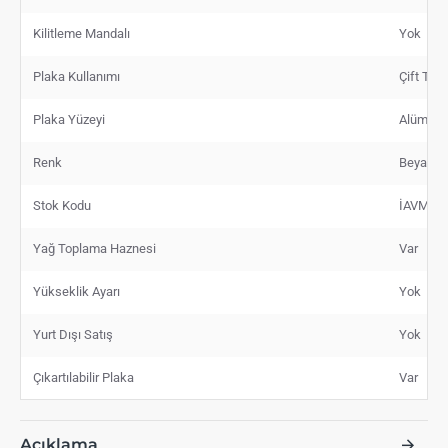
Kilitleme Mandalı
Yok
Plaka Kullanımı
Çift Taraf
Plaka Yüzeyi
Alüminy
Renk
Beyaz
Stok Kodu
İAVMV0
Yağ Toplama Haznesi
Var
Yükseklik Ayarı
Yok
Yurt Dışı Satış
Yok
Çıkartılabilir Plaka
Var
Açıklama