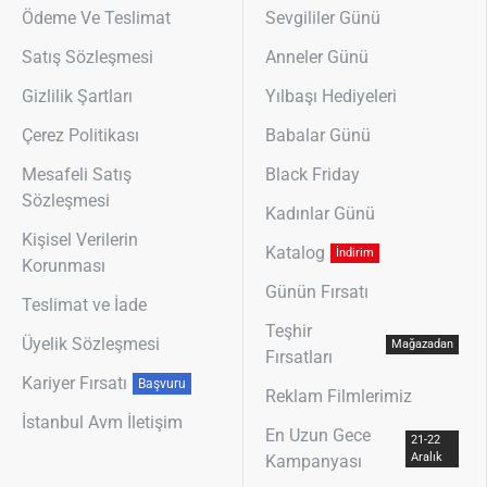
Ödeme Ve Teslimat
Sevgililer Günü
Satış Sözleşmesi
Anneler Günü
Gizlilik Şartları
Yılbaşı Hediyeleri
Çerez Politikası
Babalar Günü
Mesafeli Satış
Black Friday
Sözleşmesi
Kadınlar Günü
Kişisel Verilerin
Katalog
İndirim
Korunması
Günün Fırsatı
Teslimat ve İade
Teşhir
Üyelik Sözleşmesi
Mağazadan
Fırsatları
Kariyer Fırsatı
Başvuru
Reklam Filmlerimiz
İstanbul Avm İletişim
En Uzun Gece
21-22
Aralık
Kampanyası