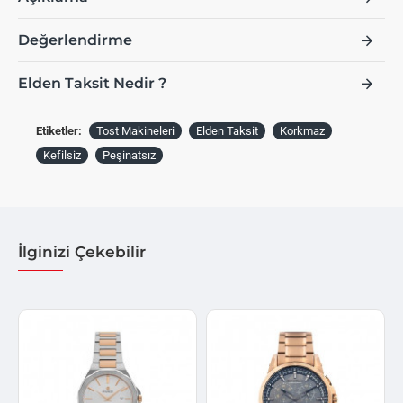
Değerlendirme
Elden Taksit Nedir ?
Etiketler:
Tost Makineleri
Elden Taksit
Korkmaz
Kefilsiz
Peşinatsız
İlginizi Çekebilir