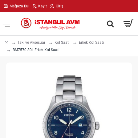
Mağaza Bul
Kayıt
Giriş
h
Takı ve Aksesuar
Kol Saati
Erkek Kol Saati
o
BM7570-80L Erkek Kol Saati
m
e