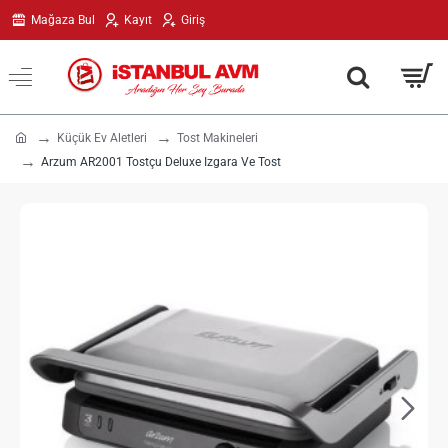
Mağaza Bul
Kayıt
Giriş
h
Küçük Ev Aletleri
Tost Makineleri
o
Arzum AR2001 Tostçu Deluxe Izgara Ve Tost
m
e