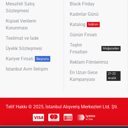
Mesafeli Satış
Black Friday
Sözleşmesi
Kadınlar Günü
Kişisel Verilerin
Katalog
İndirim
Korunması
Günün Fırsatı
Teslimat ve İade
Teşhir
Üyelik Sözleşmesi
Mağazadan
Fırsatları
Kariyer Fırsatı
Başvuru
Reklam Filmlerimiz
İstanbul Avm İletişim
En Uzun Gece
21-22
Aralık
Kampanyası
Telif Hakkı © 2025, İstanbul Alışveriş Merkezleri Ltd. Şti.