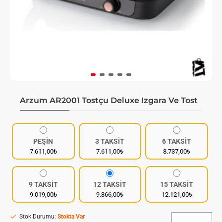
Arzum AR2001 Tostçu Deluxe Izgara Ve Tost
PEŞİN
3 TAKSİT
6 TAKSİT
7.611,00₺
7.611,00₺
8.737,00₺
9 TAKSİT
12 TAKSİT
15 TAKSİT
9.019,00₺
9.866,00₺
12.121,00₺
Stok Durumu:
Stokta Var